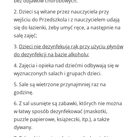
bez objawów chorobowych.
Dzieci są witane przez nauczyciela przy
wejściu do Przedszkola i z nauczycielem udają
się do łazienki, żeby umyć ręce, a następnie na
salę zajęć;
Dzieci nie dezynfekują rąk przy użyciu płynów
do dezynfekcji na bazie alkoholu;
Zajęcia i opieka nad dziećmi odbywają się w
wyznaczonych salach i grupach dzieci.
Sale są wietrzone przynajmniej raz na
godzinę.
Z sal usunięte są zabawki, których nie można
w łatwy sposób dezynfekować (maskotki,
puzzle papierowe, książeczki, itp.), a także
dywany.